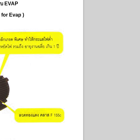
ะบบ EVAP
for Evap )