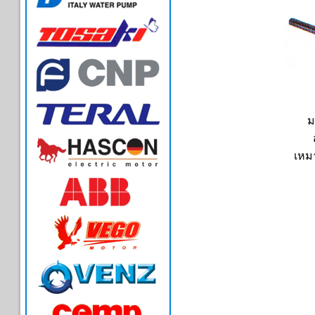
ม
เหมา